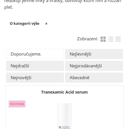
redukují jemné linky a vrásky, obnovují kožní film a rozzáří
pleť.
O kategorii výše
Zobrazení:
Doporučujeme.
Nejlevnější
Nejdražší
Nejprodávanější
Nejnovější
Abecedně
Tranexamic Acid serum