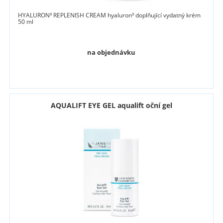
HYALURON³ REPLENISH CREAM hyaluron³ doplňující vydatný krém
50 ml
na objednávku
AQUALIFT EYE GEL aqualift oční gel