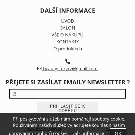
DALŠÍ INFORMACE
ÚVOD
SALON
VŠE O NÁKUPU
KONTAKTY
O produktech
beautystorycz@gmail.com
PŘEJETE SI ZASÍLAT EMAILY NEWSLETTER ?
Při poskytování služeb nám pomáhají soubory cookie.
Používáním našich služeb vyjadřujete souhlas s naším
Copyright ©
www.beauty-story.cz
,
provozováno na systému
tvorba
používáním souborů cookie.
Další informace
e-shopu
a
pronájem e-shopu
Shop5.cz