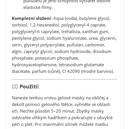
pullulanu je jeho schopnost vytvářet odolné
elastické filmy.
Kompletní složení
: Aqua (voda), butylene glycol,
sorbitol, 1,2-hexanediol, polyglyceryl-4 caprate,
polyglyceryl-6 caprylate, trehalóza, xanthan gum,
pentylene glycol, sodium hyaluronate, urea, glycerin,
serin, glyceryl polyacrylate, pullulan, carbomer,
algin, caprylyl glycol, sodium hydroxide, disodium
phosphate, potassium phosphate,
hydroxyacetophenone, tetrasodium glutamate
diacetate, parfum (vůně), CI 42090 (modré barvivo).
🧖‍♀️ Použití:
Naneste tenkou vrstvu gelové masky na obličej a
dekolt pomocí gelového štětce, vyhněte se oblasti
očí. Nechte působit 5–20 minut. Zbytky masky
odstraňte vlhkým hadříkem a pokračujte v obvyklé
péči o pleť. Pro maximální účinek můžete masku