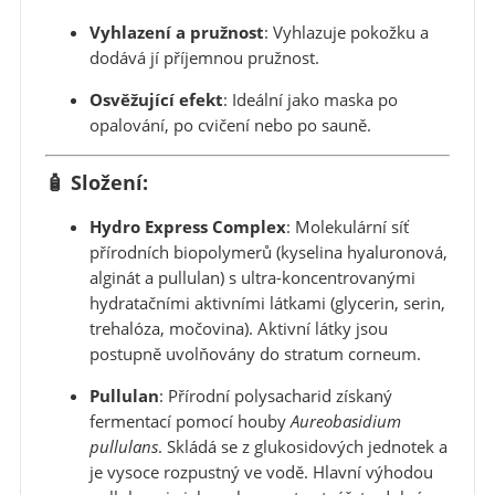
Vyhlazení a pružnost
:
Vyhlazuje pokožku a
dodává jí příjemnou pružnost.
Osvěžující efekt
:
Ideální jako maska po
opalování, po cvičení nebo po sauně.
🧴 Složení:
Hydro Express Complex
:
Molekulární síť
přírodních biopolymerů (kyselina hyaluronová,
alginát a pullulan) s ultra-koncentrovanými
hydratačními aktivními látkami (glycerin, serin,
trehalóza, močovina). Aktivní látky jsou
postupně uvolňovány do stratum corneum.
Pullulan
:
Přírodní polysacharid získaný
fermentací pomocí houby
Aureobasidium
pullulans
. Skládá se z glukosidových jednotek a
je vysoce rozpustný ve vodě. Hlavní výhodou