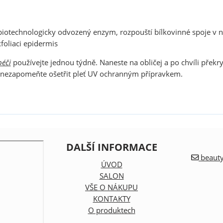
biotechnologicky odvozený enzym, rozpouští bílkovinné spoje v 
foliaci epidermis
éči
používejte jednou týdně. Naneste na obličej a po chvíli přek
i, nezapomeňte ošetřit pleť UV ochranným přípravkem.
DALŠÍ INFORMACE
beauty
ÚVOD
SALON
VŠE O NÁKUPU
KONTAKTY
O produktech