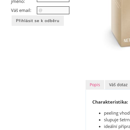
jméno:
Váš email:
Popis
Váš dotaz
Charakteristika:
peeling vhodn
slupuje šetr
ideální přípr