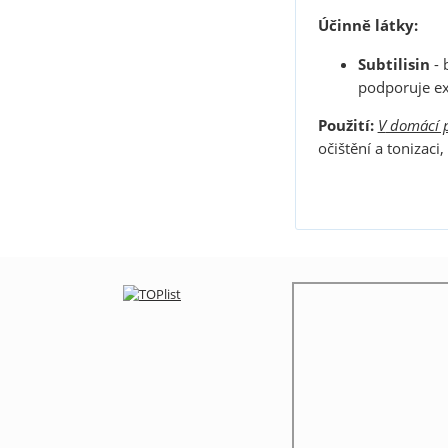
Účinně látky
:
Subtilisin
- 
podporuje ex
Použití
:
V
domácí p
očištění a tonizac