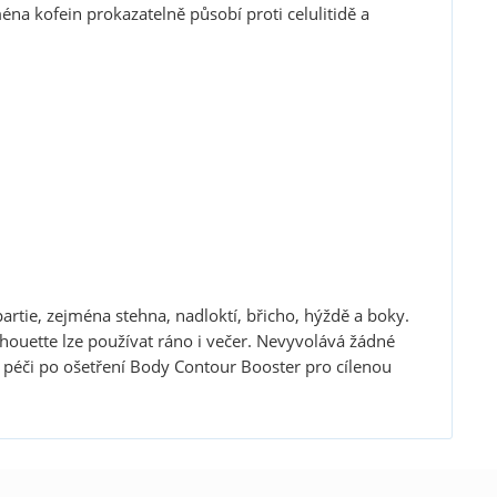
na kofein prokazatelně působí proti celulitidě a
tie, zejména stehna, nadloktí, břicho, hýždě a boky.
ouette lze používat ráno i večer. Nevyvolává žádné
í péči po ošetření Body Contour Booster pro cílenou