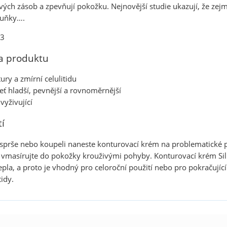
ých zásob a zpevňují pokožku. Nejnovější studie ukazují, že zejmé
buňky….
03
ka produktu
ury a zmírní celulitidu
eť hladší, pevnější a rovnoměrnější
vyživující
í
sprše nebo koupeli naneste konturovací krém na problematické par
vmasírujte do pokožky krouživými pohyby. Konturovací krém Silh
pla, a proto je vhodný pro celoroční použití nebo pro pokračujíc
tidy.