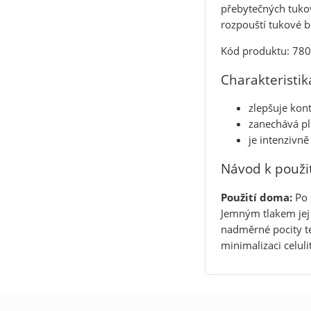
přebytečných tukov
rozpouští tukové 
Kód produktu: 78
Charakteristi
zlepšuje kont
zanechává pl
je intenzivně 
Návod k použit
Použití
doma:
Po 
Jemným tlakem jej 
nadměrné pocity te
minimalizaci celuli