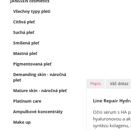
JANSSEN cosmetics
Všechny typy pleti
Citlivá pleť
Suchá pleť
Smíšená pleť
Mastná pleť
Pigmentovaná pleť
Demanding skin - náročná
pleť
Popis
Váš dotaz
Mature skin - náročná pleť
Line Repair Hydr
Platinum care
Ampulkové koncentráty
Oční sérum s HA pr
hyaluronovou a akt
Make up
syntézu kolagenu, 