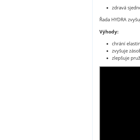
zdravá sjedno
Řada
HYDRA
zvyšuj
Výhody:
chrání elasti
zvyšuje záso
zlepšuje pruž