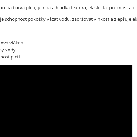
cená barva pleti, jemná a hladká textura, elasticita, pružnost a od
e schopnost pokožky vázat vodu, zadržovat vlhkost a zlepšuje ela
nová vlákna
by vody
nost pleti.