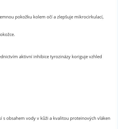
í jemnou pokožku kolem očí a zlepšuje mikrocirkulací,
pokožce.
řednictvím aktivní inhibice tyrozinázy koriguje vzhled
isí s obsahem vody v kůži a kvalitou proteinových vláken