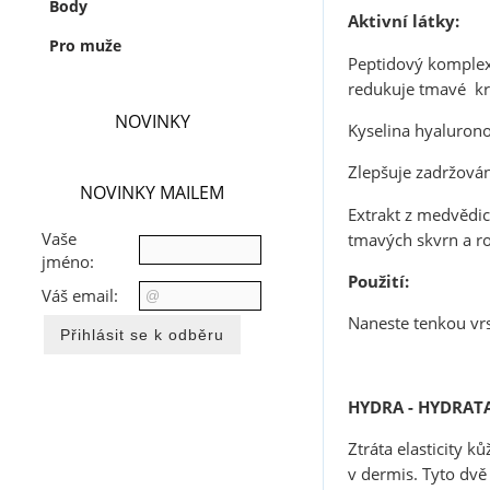
Body
Aktivní látky:
Pro muže
Peptidový komple
redukuje tmavé kr
NOVINKY
Kyselina hyaluron
Zlepšuje zadržován
NOVINKY MAILEM
Extrakt z medvědi
Vaše
tmavých skvrn a ro
jméno:
Použití:
Váš email:
Naneste tenkou vrst
HYDRA - HYDRATA
Ztráta elasticity k
v dermis. Tyto dvě 