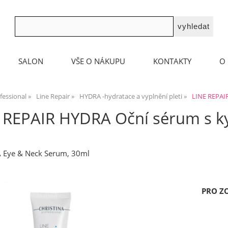
SALON
VŠE O NÁKUPU
KONTAKTY
O 
fessional
Line Repair
HYDRA -hydratace a vyplnění pleti
LINE REPAI
 REPAIR HYDRA Oční sérum s k
A Eye & Neck Serum, 30ml
PRO Z