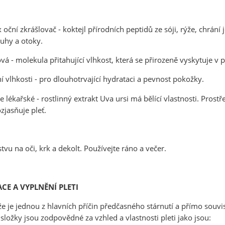
x
oční zkrášlovač
- koktejl přírodních peptidů ze sóji, rýže, chrán
uhy a otoky.
ová
- molekula přitahující vlhkost, která se přirozeně vyskytuje v 
í vlhkosti - pro dlouhotrvající hydrataci a pevnost pokožky.
ce lékařské
- rostlinný extrakt Uva ursi má bělící vlastnosti. Prost
zjasňuje pleť.
vu na oči, krk a dekolt. Používejte ráno a večer.
CE A VYPLNĚNÍ PLETI
ůže je jednou z hlavních příčin předčasného stárnutí a přímo souv
složky jsou zodpovědné za vzhled a vlastnosti pleti jako jsou: