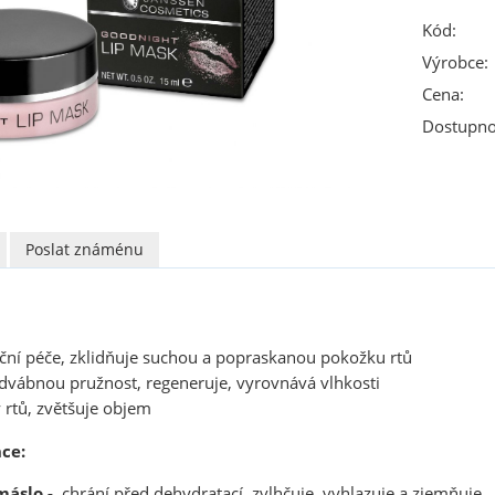
Kód:
Výrobce:
Cena:
Dostupno
Poslat známénu
oční péče, zklidňuje suchou a popraskanou pokožku rtů
dvábnou pružnost, regeneruje, vyrovnává vlhkosti
 rtů, zvětšuje objem
ce:
máslo -
chrání před dehydratací, zvlhčuje, vyhlazuje a zjemňuje