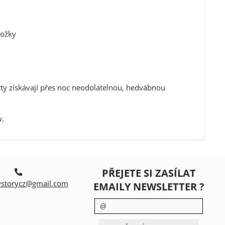
kožky
rty získávají přes noc neodolatelnou, hedvábnou
u
.
PŘEJETE SI ZASÍLAT
storycz@gmail.com
EMAILY NEWSLETTER ?