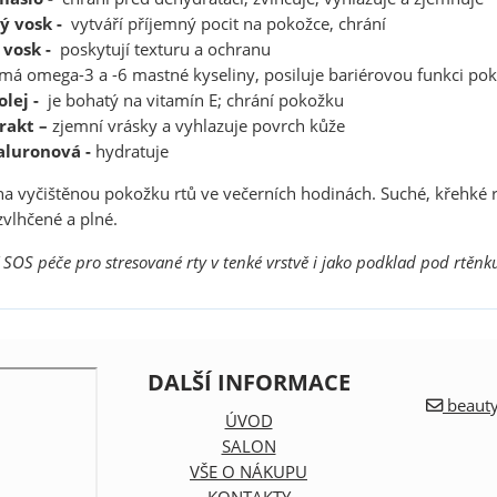
ý vosk -
vytváří příjemný pocit na pokožce, chrání
 vosk -
poskytují texturu a ochranu
má omega-3 a -6 mastné kyseliny, posiluje bariérovou funkci po
olej -
je bohatý na vitamín E; chrání pokožku
rakt –
zjemní vrásky a vyhlazuje povrch kůže
aluronová -
hydratuje
na vyčištěnou pokožku rtů ve večerních hodinách. Suché, křehké 
zvlhčené a plné.
 SOS péče pro stresované rty v tenké vrstvě i jako podklad pod rtěnk
DALŠÍ INFORMACE
beauty
ÚVOD
SALON
VŠE O NÁKUPU