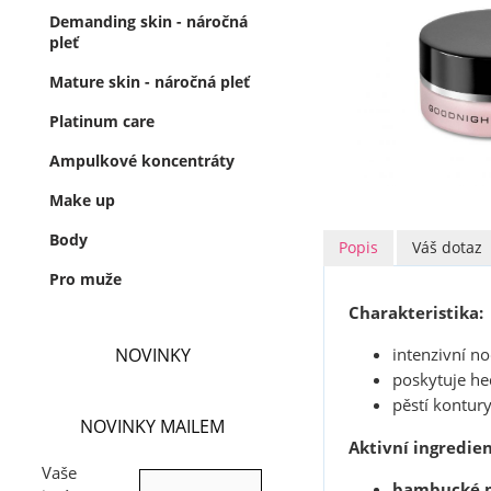
Demanding skin - náročná
pleť
Mature skin - náročná pleť
Platinum care
Ampulkové koncentráty
Make up
Body
Popis
Váš dotaz
Pro muže
Charakteristika:
NOVINKY
intenzivní n
poskytuje he
pěstí kontury
NOVINKY MAILEM
Aktivní ingredien
Vaše
bambucké 