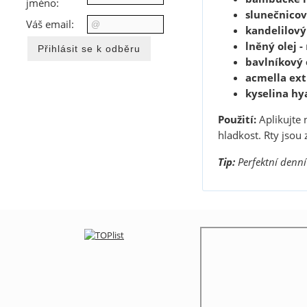
jméno:
slunečnicov
Váš email:
kandelilový
lněný olej -
bavlníkový 
acmella ext
kyselina hy
Použití:
Aplikujte 
hladkost. Rty jsou 
Tip:
Perfektní denní