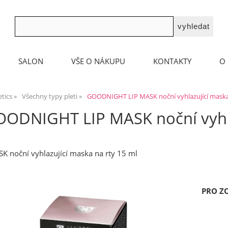
SALON
VŠE O NÁKUPU
KONTAKTY
O 
tics
Všechny typy pleti
GOODNIGHT LIP MASK noční vyhlazující maska
ODNIGHT LIP MASK noční vyhla
noční vyhlazující maska na rty 15 ml
PRO Z