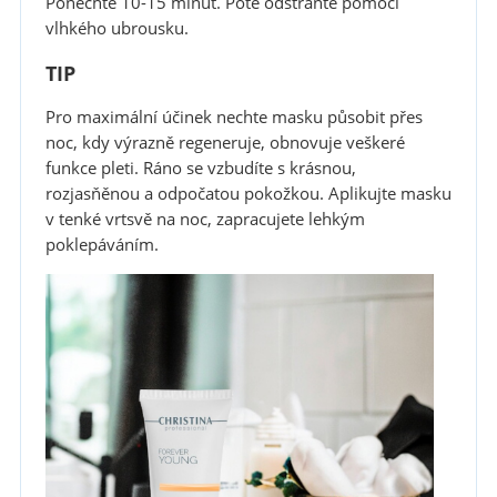
Ponechte 10-15 minut. Poté odstraňte pomocí
vlhkého ubrousku.
TIP
Pro maximální účinek nechte masku působit přes
noc, kdy výrazně regeneruje, obnovuje veškeré
funkce pleti. Ráno se vzbudíte s krásnou,
rozjasňěnou a odpočatou pokožkou. Aplikujte masku
v tenké vrtsvě na noc, zapracujete lehkým
poklepáváním.