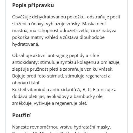
Popis přípravku
Osvěžuje dehydratovanou pokožku, odstraňuje pocit
stažení a únavy, vyhlazuje vrásky. Maska není
mastná, má schopnost odrážet světlo, čímž nabývá
pokožka matný vzhled a zůstává dlouhodobě
hydratovaná.
Obsahuje aktivní anti-aging peptidy a silné
antioxidanty: stimuluje syntézu kolagenu a omlazuje,
zlepšuje pružnost pleti a zabraňuje vzniku vrásek.
Bojuje proti foto-stárnutí, stimuluje regeneraci a
obnovu tkání.
Kokteil vitamínů a antioxidantů A, B, C, E tonizuje a
dodává pleti jas, avokádový a bambucký olej
změkčuje, vyživuje a regeneruje pleť.
Použití
Naneste rovnoměrnou vrstvu hydratační masky.