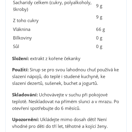
Sacharidy celkem (cukry, polyalkoholy,
9 g
škroby)
9 g
Z toho cukry
Vláknina
66 g
Bílkoviny
0 g
Sůl
0 g
Složení:
extrakt z kořene čekanky
Použití:
Sirup se pro svou lahodnou chuť používá ke
slazení nápojů, do teplé i studené kuchyně, ke
slazení dezertů, sušenek, buchet a jogurtů.
Skladování:
Uchovávejte v suchu při pokojové
teplotě. Neskladovat na přímém slunci a v mrazu. Po
otevření spotřebujte do 6 měsíců.
Upozornění:
Ukládejte mimo dosah dětí! Není
vhodné pro děti do tří let, těhotné a kojící ženy.