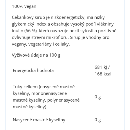
100% vegan
Čekankový sirup je nízkoenergetický, má nízký
glykemický index a obsahuje vysoký podíl vlákniny
inulin (66 %), která navozuje pocit sytosti a pozitivně
ovlivňuje střevní mikroflóru. Sirup je vhodný pro
vegany, vegetariány i celiaky.
Výživové údaje na 100 g:
681 kJ /
Energetická hodnota
168 kcal
Tuky celkem (nasycené mastné
kyseliny, mononenasycené
0 g
mastné kyseliny, polynenasycené
mastné kyseliny)
Nasycené mastné kyseliny
0 g