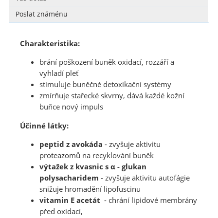
Poslat známénu
Charakteristika:
brání poškození buněk oxidací, rozzáří a
vyhladí pleť
stimuluje buněčné detoxikační systémy
zmírňuje stařecké skvrny, dává každé kožní
buňce nový impuls
Účinné látky:
peptid z avokáda
- zvyšuje aktivitu
proteazomů na recyklování buněk
výtažek z kvasnic s α - glukan
polysacharidem
- zvyšuje aktivitu autofágie
snižuje hromadění lipofuscinu
vitamin E acetát
- chrání lipidové membrány
před oxidací,