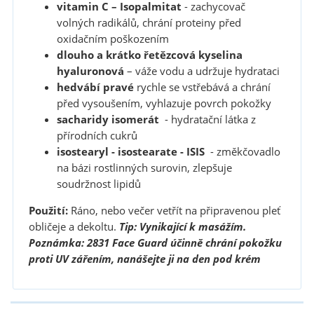
vitamin C – Isopalmitat
- zachycovač
volných radikálů, chrání proteiny před
oxidačním poškozením
dlouho a krátko řetězcová kyselina
hyaluronová
– váže vodu a udržuje hydrataci
hedvábí pravé
rychle se vstřebává a chrání
před vysoušením, vyhlazuje povrch pokožky
sacharidy isomerát
- hydratační látka z
přírodních cukrů
isostearyl - isostearate - ISIS
- změkčovadlo
na bázi rostlinných surovin, zlepšuje
soudržnost lipidů
Použití:
Ráno, nebo večer vetřít na připravenou pleť
obličeje a dekoltu.
Tip: Vynikající k masážím.
Poznámka: 2831 Face Guard účinně chrání pokožku
proti UV zářením, nanášejte ji na den pod krém